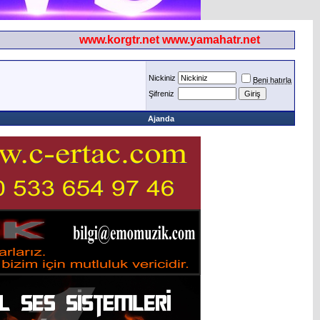
www.korgtr.net www.yamahatr.net
Nickiniz
Beni hatırla
Şifreniz
Ajanda