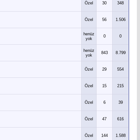
Özel
30
348
Özel
56
1.506
henüz
0
0
yok
henüz
843
8.799
yok
Özel
29
554
Özel
15
215
Özel
6
39
Özel
47
616
Özel
144
1.588