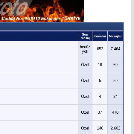
Son
Konular
Mesajlar
Mesaj
henüz
652
7.464
yok
Özel
16
69
Özel
5
59
Özel
4
24
Özel
37
470
Özel
146
2.602