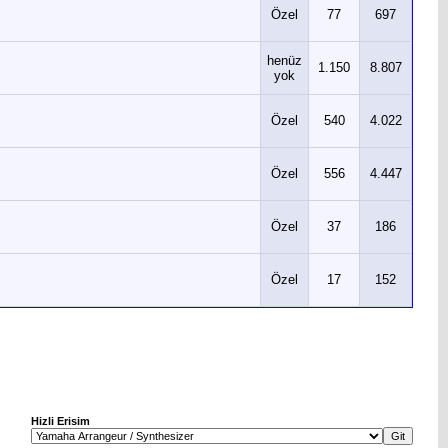
Özel
77
697
henüz
1.150
8.807
yok
Özel
540
4.022
Özel
556
4.447
Özel
37
186
Özel
17
152
Hizli Erisim