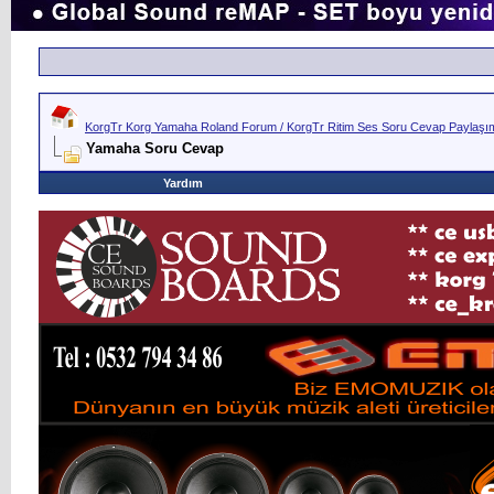
KorgTr Korg Yamaha Roland Forum / KorgTr Ritim Ses Soru Cevap Paylaşım 
Yamaha Soru Cevap
Yardım