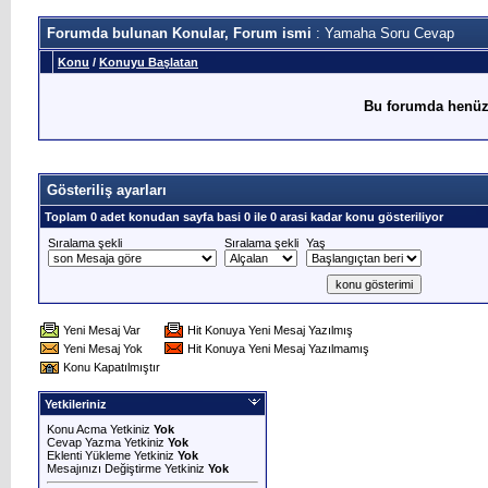
Forumda bulunan Konular, Forum ismi
: Yamaha Soru Cevap
Konu
/
Konuyu Başlatan
Bu forumda henüz
Gösteriliş ayarları
Toplam 0 adet konudan sayfa basi 0 ile 0 arasi kadar konu gösteriliyor
Sıralama şekli
Sıralama şekli
Yaş
Yeni Mesaj Var
Hit Konuya Yeni Mesaj Yazılmış
Yeni Mesaj Yok
Hit Konuya Yeni Mesaj Yazılmamış
Konu Kapatılmıştır
Yetkileriniz
Konu Acma Yetkiniz
Yok
Cevap Yazma Yetkiniz
Yok
Eklenti Yükleme Yetkiniz
Yok
Mesajınızı Değiştirme Yetkiniz
Yok