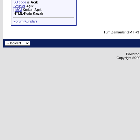
BB code
is
Açık
Smileler
Açık
[IMG]
Kodları
Açık
HTML-Kodu
Kapalı
Forum Kuralları
Tüm Zamanlar GMT +3 O
Powered b
Copyright ©2000