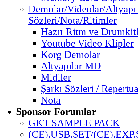
Demolar/Videolar/Altyapı
Sözleri/Nota/Ritimler
Hazır Ritm ve Drumkitl
Youtube Video Klipler
Korg Demolar
Altyapılar MD
Midiler
Şarkı Sözleri / Repertua
Nota
Sponsor Forumlar
GKT SAMPLE PACK
(CE).USB.SET/(CE).EXP