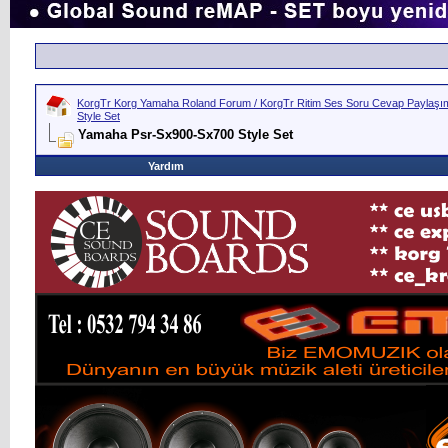
KorgTr Korg Yamaha Roland Forum / KorgTr Ritim Ses Soru Cevap Paylaşım 
Style Set
Yamaha Psr-Sx900-Sx700 Style Set
Yardım