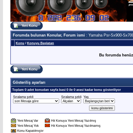
Forumda bulunan Konular, Forum ismi
: Yamaha Psr-Sx900-Sx700
Konu
/
Konuyu Başlatan
Bu forumda henüz
Gösteriliş ayarları
Toplam 0 adet konudan sayfa basi 0 ile 0 arasi kadar konu gösteriliyor
Sıralama şekli
Sıralama şekli
Yaş
Yeni Mesaj Var
Hit Konuya Yeni Mesaj Yazılmış
Yeni Mesaj Yok
Hit Konuya Yeni Mesaj Yazılmamış
Konu Kapatılmıştır