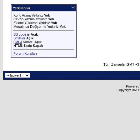
Yetkileriniz
Konu Acma Yetkiniz
Yok
Cevap Yazma Yetkiniz
Yok
Eklenti Yükleme Yetkiniz
Yok
Mesajınızı Değiştirme Yetkiniz
Yok
BB code
is
Açık
Smileler
Açık
[IMG]
Kodları
Açık
HTML-Kodu
Kapalı
Forum Kuralları
Tüm Zamanlar GMT +3 O
Powered b
Copyright ©2000