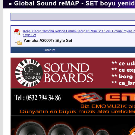
KorgTr Korg Yamaha Roland Forum / KorgTr Ritim Ses Soru Cevap Paylaşım 
Style Set
Yamaha A2000Tr Style Set
Yardım