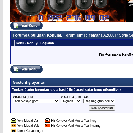
Forumda bulunan Konular, Forum ismi
: Yamaha A2000Tr Style S
Konu
/
Konuyu Başlatan
Bu forumda henüz
Gösteriliş ayarları
Toplam 0 adet konudan sayfa basi 0 ile 0 arasi kadar konu gösteriliyor
Sıralama şekli
Sıralama şekli
Yaş
Yeni Mesaj Var
Hit Konuya Yeni Mesaj Yazılmış
Yeni Mesaj Yok
Hit Konuya Yeni Mesaj Yazılmamış
Konu Kapatılmıştır