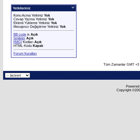
Yetkileriniz
Konu Acma Yetkiniz
Yok
Cevap Yazma Yetkiniz
Yok
Eklenti Yükleme Yetkiniz
Yok
Mesajınızı Değiştirme Yetkiniz
Yok
BB code
is
Açık
Smileler
Açık
[IMG]
Kodları
Açık
HTML-Kodu
Kapalı
Forum Kuralları
Tüm Zamanlar GMT +3 O
Powered b
Copyright ©2000