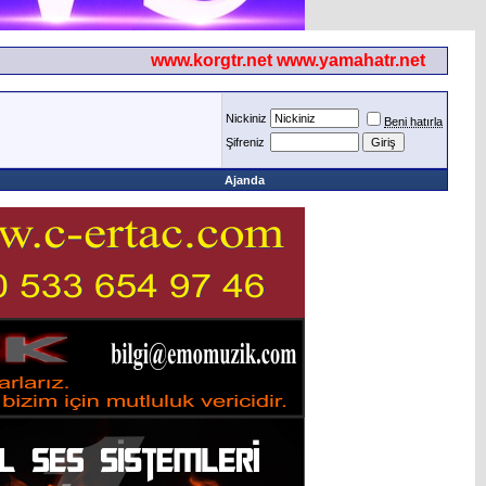
www.korgtr.net www.yamahatr.net
Nickiniz
Beni hatırla
Şifreniz
Ajanda