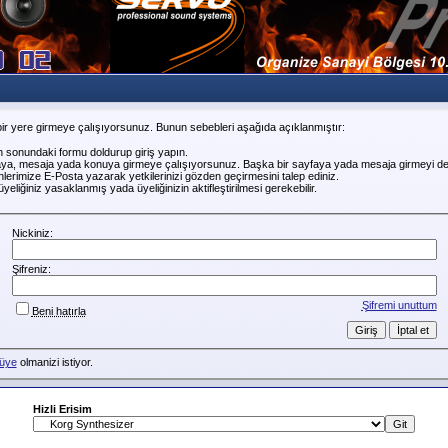
ir yere girmeye çalışıyorsunuz. Bunun sebebleri aşağıda açıklanmıştır:
n sonundaki formu doldurup giriş yapın.
faya, mesaja yada konuya girmeye çalışıyorsunuz. Başka bir sayfaya yada mesaja girmeyi de
erimize E-Posta yazarak yetkilerinizi gözden geçirmesini talep ediniz.
liğiniz yasaklanmış yada üyeliğinizin aktifleştirilmesi gerekebilir.
Nickiniz:
Şifreniz:
Şifremi unuttum
Beni hatırla
üye
olmanizi istiyor.
Hizli Erisim