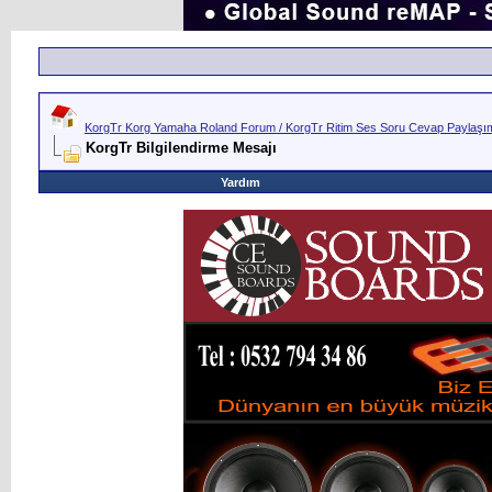
KorgTr Korg Yamaha Roland Forum / KorgTr Ritim Ses Soru Cevap Paylaşım 
KorgTr Bilgilendirme Mesajı
Yardım