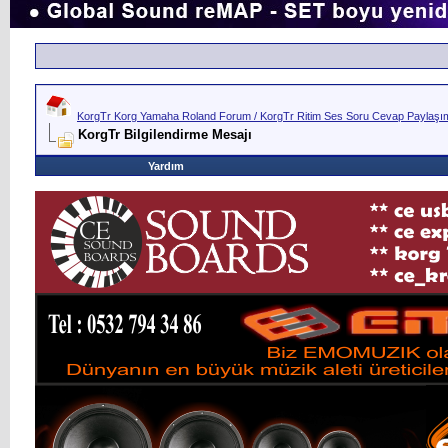
KorgTr Korg Yamaha Roland Forum / KorgTr Ritim Ses Soru Cevap Paylaşım 
KorgTr Bilgilendirme Mesajı
Yardım