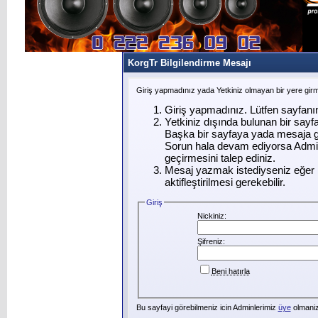
KorgTr Bilgilendirme Mesajı
Giriş yapmadınız yada Yetkiniz olmayan bir yere gir
Giriş yapmadınız. Lütfen sayfanı
Yetkiniz dışında bulunan bir say
Başka bir sayfaya yada mesaja g
Sorun hala devam ediyorsa Admin
geçirmesini talep ediniz.
Mesaj yazmak istediyseniz eğer ü
aktifleştirilmesi gerekebilir.
Giriş
Nickiniz:
Şifreniz:
Beni hatırla
Bu sayfayi görebilmeniz icin Adminlerimiz
üye
olmanizi