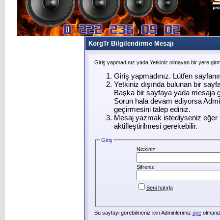
KorgTr Bilgilendirme Mesajı
Giriş yapmadınız yada Yetkiniz olmayan bir yere gir
Giriş yapmadınız. Lütfen sayfanı
Yetkiniz dışında bulunan bir say
Başka bir sayfaya yada mesaja g
Sorun hala devam ediyorsa Admin
geçirmesini talep ediniz.
Mesaj yazmak istediyseniz eğer ü
aktifleştirilmesi gerekebilir.
Giriş
Nickiniz:
Şifreniz:
Beni hatırla
Bu sayfayi görebilmeniz icin Adminlerimiz
üye
olmanizi