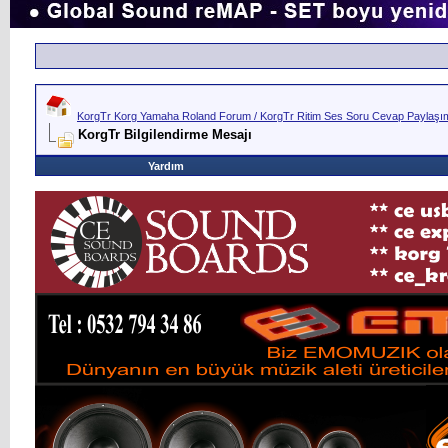
KorgTr Korg Yamaha Roland Forum / KorgTr Ritim Ses Soru Cevap Paylaşım 
KorgTr Bilgilendirme Mesajı
Yardım