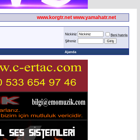
www.korgtr.net www.yamahatr.net
Nickiniz
Beni hatırla
Şifreniz
Ajanda