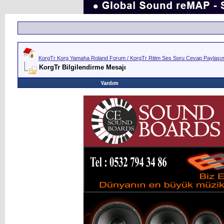
KorgTr Korg Yamaha Roland Forum / KorgTr Ritim Ses Soru Cevap Paylaşım 
KorgTr Bilgilendirme Mesajı
Yardım