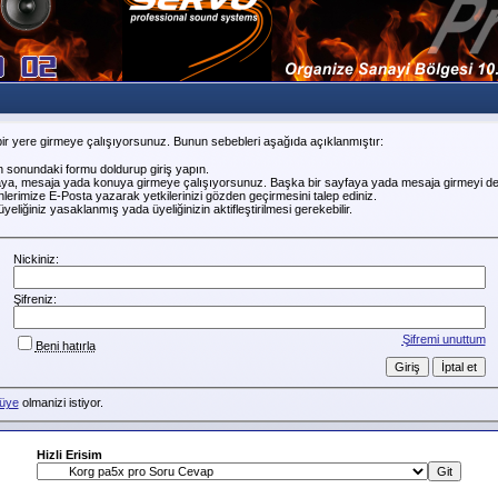
ir yere girmeye çalışıyorsunuz. Bunun sebebleri aşağıda açıklanmıştır:
n sonundaki formu doldurup giriş yapın.
faya, mesaja yada konuya girmeye çalışıyorsunuz. Başka bir sayfaya yada mesaja girmeyi de
erimize E-Posta yazarak yetkilerinizi gözden geçirmesini talep ediniz.
liğiniz yasaklanmış yada üyeliğinizin aktifleştirilmesi gerekebilir.
Nickiniz:
Şifreniz:
Şifremi unuttum
Beni hatırla
üye
olmanizi istiyor.
Hizli Erisim