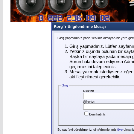
KorgTr Bilgilendirme Mesajı
Giriş yapmadınız yada Yetkiniz olmayan bir yere gir
Giriş yapmadınız. Lütfen sayfanı
Yetkiniz dışında bulunan bir say
Başka bir sayfaya yada mesaja g
Sorun hala devam ediyorsa Admin
geçirmesini talep ediniz.
Mesaj yazmak istediyseniz eğer ü
aktifleştirilmesi gerekebilir.
Giriş
Nickiniz:
Şifreniz:
Beni hatırla
Bu sayfayi görebilmeniz icin Adminlerimiz
üye
olmanizi