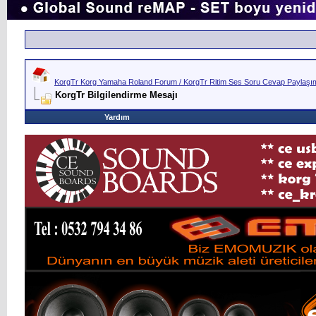
KorgTr Korg Yamaha Roland Forum / KorgTr Ritim Ses Soru Cevap Paylaşım 
KorgTr Bilgilendirme Mesajı
Yardım