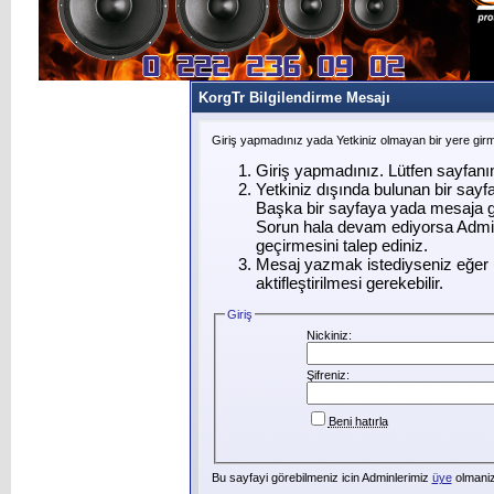
KorgTr Bilgilendirme Mesajı
Giriş yapmadınız yada Yetkiniz olmayan bir yere gir
Giriş yapmadınız. Lütfen sayfanı
Yetkiniz dışında bulunan bir say
Başka bir sayfaya yada mesaja g
Sorun hala devam ediyorsa Admin
geçirmesini talep ediniz.
Mesaj yazmak istediyseniz eğer ü
aktifleştirilmesi gerekebilir.
Giriş
Nickiniz:
Şifreniz:
Beni hatırla
Bu sayfayi görebilmeniz icin Adminlerimiz
üye
olmanizi