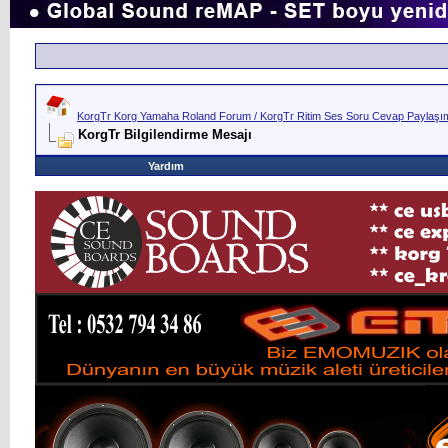
KorgTr Korg Yamaha Roland Forum / KorgTr Ritim Ses Soru Cevap Paylaşım 
KorgTr Bilgilendirme Mesajı
Yardım