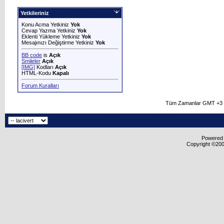
Yetkileriniz
Konu Acma Yetkiniz
Yok
Cevap Yazma Yetkiniz
Yok
Eklenti Yükleme Yetkiniz
Yok
Mesajınızı Değiştirme Yetkiniz
Yok
BB code
is
Açık
Smileler
Açık
[IMG]
Kodları
Açık
HTML-Kodu
Kapalı
Forum Kuralları
Tüm Zamanlar GMT +3 O
Powered b
Copyright ©2000