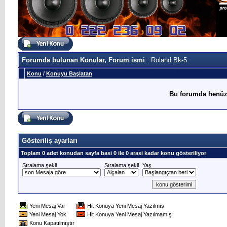
Forumda bulunan Konular, Forum ismi
: Roland Bk-5
Konu
/
Konuyu Başlatan
Bu forumda henüz
Gösteriliş ayarları
Toplam 0 adet konudan sayfa basi 0 ile 0 arasi kadar konu gösteriliyor
Sıralama şekli
Sıralama şekli
Yaş
Yeni Mesaj Var
Hit Konuya Yeni Mesaj Yazılmış
Yeni Mesaj Yok
Hit Konuya Yeni Mesaj Yazılmamış
Konu Kapatılmıştır