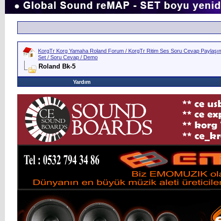
KorgTr Korg Yamaha Roland Forum / KorgTr Ritim Ses Soru Cevap Paylaşım 
Set / Soru Cevap / Demo
Roland Bk-5
Yardım