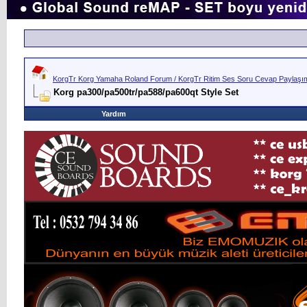
KorgTr Korg Yamaha Roland Forum / KorgTr Ritim Ses Soru Cevap Paylaşım 
Korg pa300/pa500tr/pa588/pa600qt Style Set
Yardım