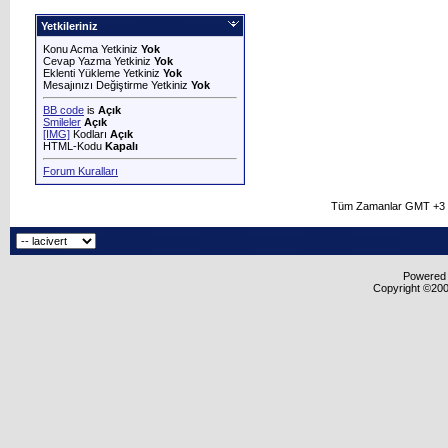
Yetkileriniz
Konu Acma Yetkiniz
Yok
Cevap Yazma Yetkiniz
Yok
Eklenti Yükleme Yetkiniz
Yok
Mesajınızı Değiştirme Yetkiniz
Yok
BB code
is
Açık
Smileler
Açık
[IMG]
Kodları
Açık
HTML-Kodu
Kapalı
Forum Kuralları
Tüm Zamanlar GMT +3 O
Powered b
Copyright ©2000