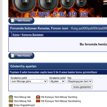
Forumda bulunan Konular, Forum ismi
: Korg pa300/pa500tr/pa588
Konu
/
Konuyu Başlatan
Bu forumda henüz
Gösteriliş ayarları
Toplam 0 adet konudan sayfa basi 0 ile 0 arasi kadar konu gösteriliyor
Sıralama şekli
Sıralama şekli
Yaş
Yeni Mesaj Var
Hit Konuya Yeni Mesaj Yazılmış
Yeni Mesaj Yok
Hit Konuya Yeni Mesaj Yazılmamış
Konu Kapatılmıştır