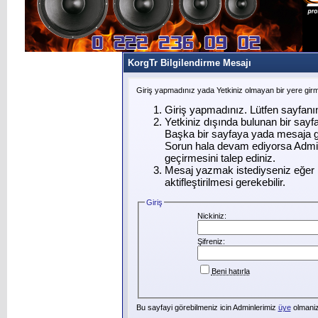
KorgTr Bilgilendirme Mesajı
Giriş yapmadınız yada Yetkiniz olmayan bir yere gir
Giriş yapmadınız. Lütfen sayfanı
Yetkiniz dışında bulunan bir say
Başka bir sayfaya yada mesaja g
Sorun hala devam ediyorsa Admin
geçirmesini talep ediniz.
Mesaj yazmak istediyseniz eğer ü
aktifleştirilmesi gerekebilir.
Giriş
Nickiniz:
Şifreniz:
Beni hatırla
Bu sayfayi görebilmeniz icin Adminlerimiz
üye
olmanizi