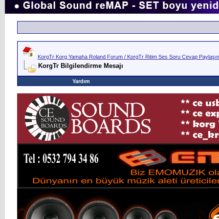
KorgTr Korg Yamaha Roland Forum / KorgTr Ritim Ses Soru Cevap Paylaşım 
KorgTr Bilgilendirme Mesajı
Yardım