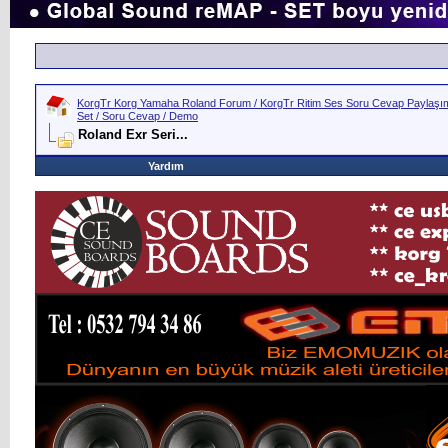
KorgTr Korg Yamaha Roland Forum / KorgTr Ritim Ses Soru Cevap Paylaşım 
Set / Soru Cevap / Demo
Roland Exr Seri...
Yardım