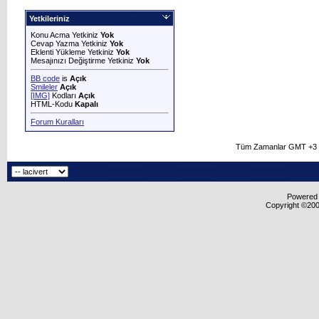
Yetkileriniz
Konu Acma Yetkiniz
Yok
Cevap Yazma Yetkiniz
Yok
Eklenti Yükleme Yetkiniz
Yok
Mesajınızı Değiştirme Yetkiniz
Yok
BB code
is
Açık
Smileler
Açık
[IMG]
Kodları
Açık
HTML-Kodu
Kapalı
Forum Kuralları
Tüm Zamanlar GMT +3 O
Powered b
Copyright ©2000