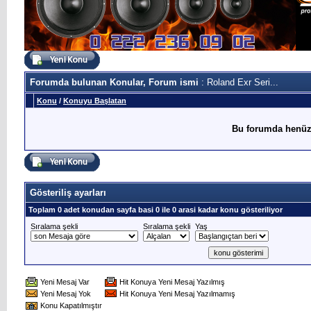
Forumda bulunan Konular, Forum ismi
: Roland Exr Seri...
Konu
/
Konuyu Başlatan
Bu forumda henüz
Gösteriliş ayarları
Toplam 0 adet konudan sayfa basi 0 ile 0 arasi kadar konu gösteriliyor
Sıralama şekli
Sıralama şekli
Yaş
Yeni Mesaj Var
Hit Konuya Yeni Mesaj Yazılmış
Yeni Mesaj Yok
Hit Konuya Yeni Mesaj Yazılmamış
Konu Kapatılmıştır