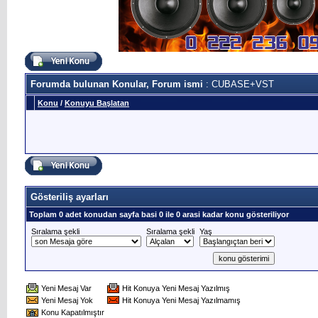
Forumda bulunan Konular, Forum ismi
: CUBASE+VST
Konu
/
Konuyu Başlatan
Gösteriliş ayarları
Toplam 0 adet konudan sayfa basi 0 ile 0 arasi kadar konu gösteriliyor
Sıralama şekli
Sıralama şekli
Yaş
Yeni Mesaj Var
Hit Konuya Yeni Mesaj Yazılmış
Yeni Mesaj Yok
Hit Konuya Yeni Mesaj Yazılmamış
Konu Kapatılmıştır