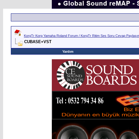
KorgTr Korg Yamaha Roland Forum / KorgTr Ritim Ses Soru Cevap Paylaşım 
CUBASE+VST
Yardım