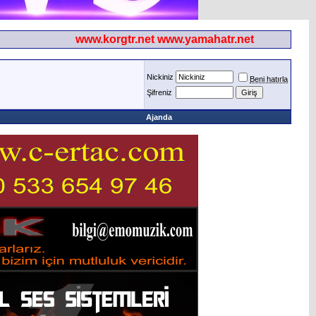
www.korgtr.net www.yamahatr.net
Nickiniz
Beni hatırla
Şifreniz
Ajanda