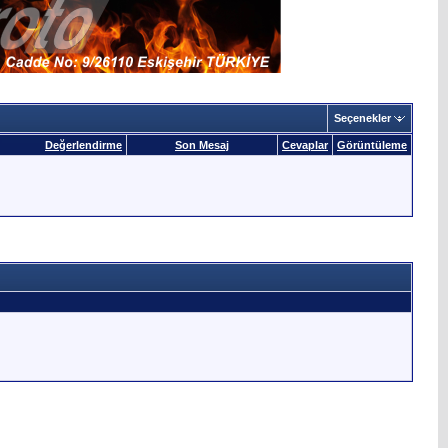
Seçenekler
Değerlendirme
Son Mesaj
Cevaplar
Görüntüleme