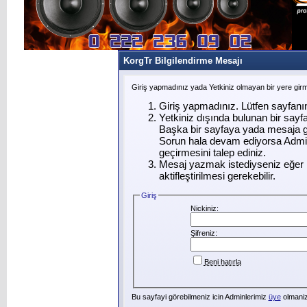
KorgTr Bilgilendirme Mesajı
Giriş yapmadınız yada Yetkiniz olmayan bir yere gir
Giriş yapmadınız. Lütfen sayfanı
Yetkiniz dışında bulunan bir say
Başka bir sayfaya yada mesaja g
Sorun hala devam ediyorsa Admin
geçirmesini talep ediniz.
Mesaj yazmak istediyseniz eğer ü
aktifleştirilmesi gerekebilir.
Giriş
Nickiniz:
Şifreniz:
Beni hatırla
Bu sayfayi görebilmeniz icin Adminlerimiz
üye
olmanizi