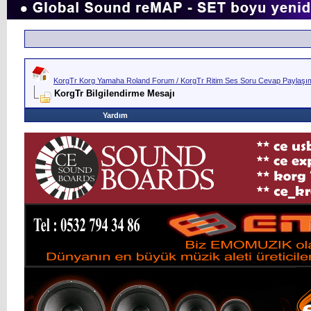
KorgTr Korg Yamaha Roland Forum / KorgTr Ritim Ses Soru Cevap Paylaşım 
KorgTr Bilgilendirme Mesajı
Yardım