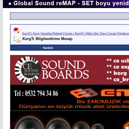
KorgTr Korg Yamaha Roland Forum / KorgTr Ritim Ses Soru Cevap Paylaşım 
KorgTr Bilgilendirme Mesajı
Yardım