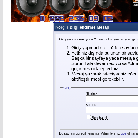
KorgTr Bilgilendirme Mesajı
Giriş yapmadınız yada Yetkiniz olmayan bir yere gir
Giriş yapmadınız. Lütfen sayfanı
Yetkiniz dışında bulunan bir say
Başka bir sayfaya yada mesaja g
Sorun hala devam ediyorsa Admin
geçirmesini talep ediniz.
Mesaj yazmak istediyseniz eğer ü
aktifleştirilmesi gerekebilir.
Giriş
Nickiniz:
Şifreniz:
Beni hatırla
Bu sayfayi görebilmeniz icin Adminlerimiz
üye
olmanizi