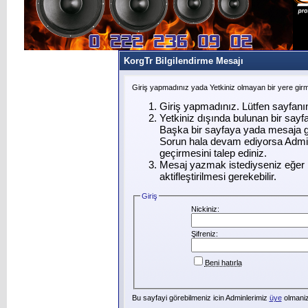
KorgTr Bilgilendirme Mesajı
Giriş yapmadınız yada Yetkiniz olmayan bir yere gir
Giriş yapmadınız. Lütfen sayfanı
Yetkiniz dışında bulunan bir say
Başka bir sayfaya yada mesaja g
Sorun hala devam ediyorsa Admin
geçirmesini talep ediniz.
Mesaj yazmak istediyseniz eğer ü
aktifleştirilmesi gerekebilir.
Giriş
Nickiniz:
Şifreniz:
Beni hatırla
Bu sayfayi görebilmeniz icin Adminlerimiz
üye
olmanizi