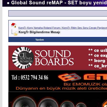
KorgTr Korg Yamaha Roland Forum / KorgTr Ritim Ses Soru Cevap Paylaşım 
KorgTr Bilgilendirme Mesajı
Yardım