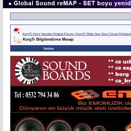
KorgTr Korg Yamaha Roland Forum / KorgTr Ritim Ses Soru Cevap Paylaşım 
KorgTr Bilgilendirme Mesajı
Yardım