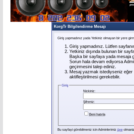
KorgTr Bilgilendirme Mesajı
Giriş yapmadınız yada Yetkiniz olmayan bir yere gir
Giriş yapmadınız. Lütfen sayfanı
Yetkiniz dışında bulunan bir say
Başka bir sayfaya yada mesaja g
Sorun hala devam ediyorsa Admin
geçirmesini talep ediniz.
Mesaj yazmak istediyseniz eğer ü
aktifleştirilmesi gerekebilir.
Giriş
Nickiniz:
Şifreniz:
Beni hatırla
Bu sayfayi görebilmeniz icin Adminlerimiz
üye
olmanizi