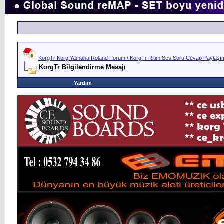
KorgTr Korg Yamaha Roland Forum / KorgTr Ritim Ses Soru Cevap Paylaşım 
KorgTr Bilgilendirme Mesajı
Yardım