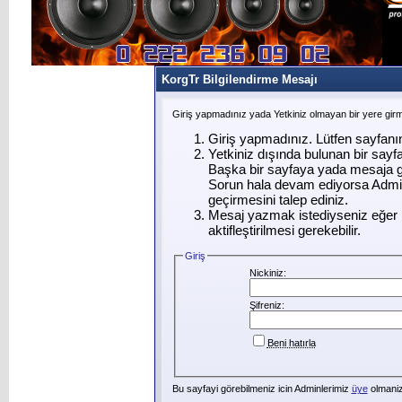
KorgTr Bilgilendirme Mesajı
Giriş yapmadınız yada Yetkiniz olmayan bir yere gir
Giriş yapmadınız. Lütfen sayfanı
Yetkiniz dışında bulunan bir say
Başka bir sayfaya yada mesaja g
Sorun hala devam ediyorsa Admin
geçirmesini talep ediniz.
Mesaj yazmak istediyseniz eğer ü
aktifleştirilmesi gerekebilir.
Giriş
Nickiniz:
Şifreniz:
Beni hatırla
Bu sayfayi görebilmeniz icin Adminlerimiz
üye
olmanizi