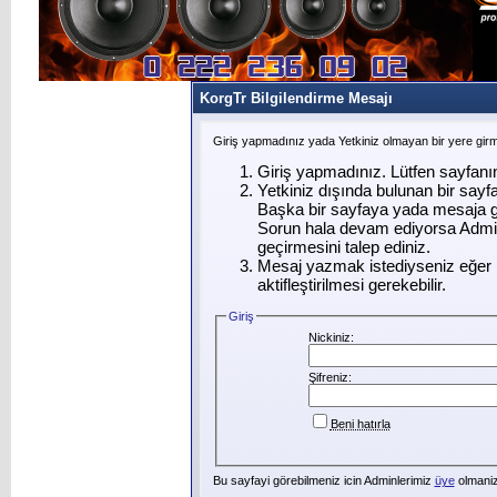
KorgTr Bilgilendirme Mesajı
Giriş yapmadınız yada Yetkiniz olmayan bir yere gir
Giriş yapmadınız. Lütfen sayfanı
Yetkiniz dışında bulunan bir say
Başka bir sayfaya yada mesaja g
Sorun hala devam ediyorsa Admin
geçirmesini talep ediniz.
Mesaj yazmak istediyseniz eğer ü
aktifleştirilmesi gerekebilir.
Giriş
Nickiniz:
Şifreniz:
Beni hatırla
Bu sayfayi görebilmeniz icin Adminlerimiz
üye
olmanizi