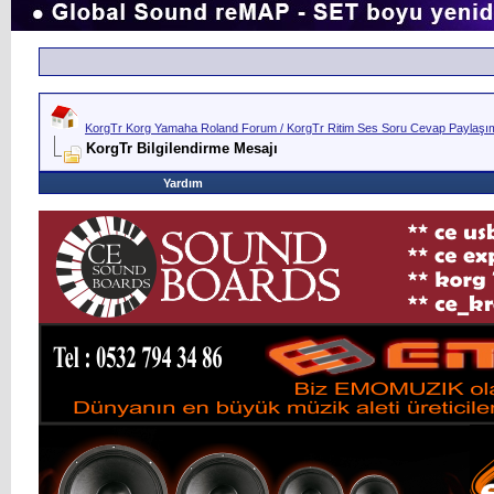
KorgTr Korg Yamaha Roland Forum / KorgTr Ritim Ses Soru Cevap Paylaşım 
KorgTr Bilgilendirme Mesajı
Yardım