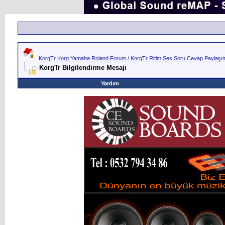
KorgTr Korg Yamaha Roland Forum / KorgTr Ritim Ses Soru Cevap Paylaşım 
KorgTr Bilgilendirme Mesajı
Yardım