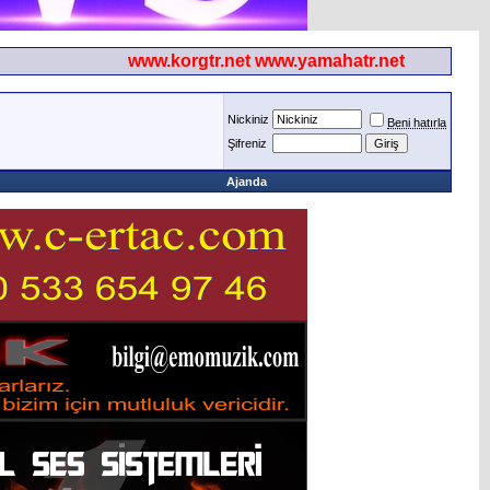
www.korgtr.net www.yamahatr.net
Nickiniz
Beni hatırla
Şifreniz
Ajanda