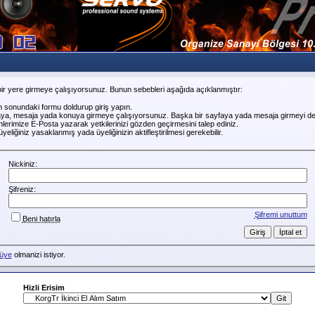
ir yere girmeye çalışıyorsunuz. Bunun sebebleri aşağıda açıklanmıştır:
n sonundaki formu doldurup giriş yapın.
faya, mesaja yada konuya girmeye çalışıyorsunuz. Başka bir sayfaya yada mesaja girmeyi de
erimize E-Posta yazarak yetkilerinizi gözden geçirmesini talep ediniz.
liğiniz yasaklanmış yada üyeliğinizin aktifleştirilmesi gerekebilir.
Nickiniz:
Şifreniz:
Şifremi unuttum
Beni hatırla
üye
olmanizi istiyor.
Hizli Erisim