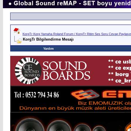
KorgTr Korg Yamaha Roland Forum / KorgTr Ritim Ses Soru Cevap Paylaşım 
KorgTr Bilgilendirme Mesajı
Yardım