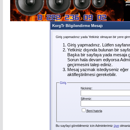
KorgTr Bilgilendirme Mesajı
Giriş yapmadınız yada Yetkiniz olmayan bir yere gir
Giriş yapmadınız. Lütfen sayfanı
Yetkiniz dışında bulunan bir say
Başka bir sayfaya yada mesaja g
Sorun hala devam ediyorsa Admin
geçirmesini talep ediniz.
Mesaj yazmak istediyseniz eğer ü
aktifleştirilmesi gerekebilir.
Giriş
Nickiniz:
Şifreniz:
Beni hatırla
Bu sayfayi görebilmeniz icin Adminlerimiz
üye
olmanizi