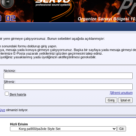
ir yere girmeye çalışıyorsunuz. Bunun sebebleri aşağıda açıklanmıştır:
n sonundaki formu doldurup giriş yapın.
faya, mesaja yada konuya girmeye çalışıyorsunuz. Başka bir sayfaya yada mesaja girmeyi de
erimize E-Posta yazarak yetkilerinizi gözden geçirmesini talep ediniz.
liğiniz yasaklanmış yada üyeliğinizin aktifleştirilmesi gerekebilir.
Nickiniz:
Şifreniz:
Şifremi unuttum
Beni hatırla
üye
olmanizi istiyor.
Hizli Erisim