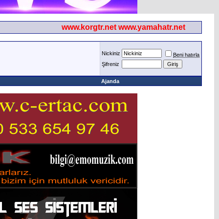
www.korgtr.net www.yamahatr.net
Nickiniz
Beni hatırla
Şifreniz
Ajanda