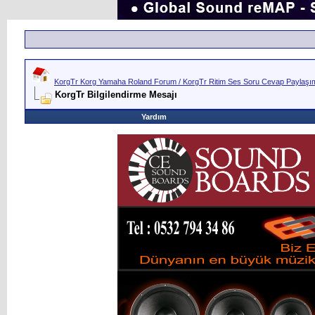
KorgTr Korg Yamaha Roland Forum / KorgTr Ritim Ses Soru Cevap Paylaşım 
KorgTr Bilgilendirme Mesajı
Yardım