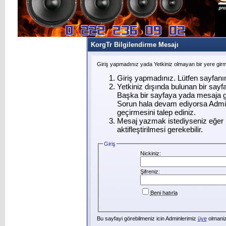
KorgTr Bilgilendirme Mesajı
Giriş yapmadınız yada Yetkiniz olmayan bir yere gir
Giriş yapmadınız. Lütfen sayfanı
Yetkiniz dışında bulunan bir say
Başka bir sayfaya yada mesaja g
Sorun hala devam ediyorsa Admin
geçirmesini talep ediniz.
Mesaj yazmak istediyseniz eğer ü
aktifleştirilmesi gerekebilir.
Giriş
Nickiniz:
Şifreniz:
Beni hatırla
Bu sayfayi görebilmeniz icin Adminlerimiz
üye
olmanizi