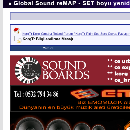
KorgTr Korg Yamaha Roland Forum / KorgTr Ritim Ses Soru Cevap Paylaşım 
KorgTr Bilgilendirme Mesajı
Yardım