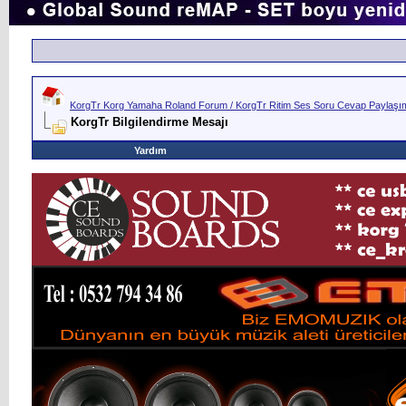
KorgTr Korg Yamaha Roland Forum / KorgTr Ritim Ses Soru Cevap Paylaşım 
KorgTr Bilgilendirme Mesajı
Yardım