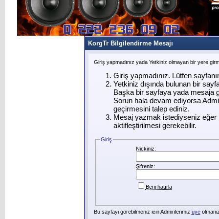
KorgTr Bilgilendirme Mesajı
Giriş yapmadınız yada Yetkiniz olmayan bir yere gir
Giriş yapmadınız. Lütfen sayfanı
Yetkiniz dışında bulunan bir say
Başka bir sayfaya yada mesaja g
Sorun hala devam ediyorsa Admin
geçirmesini talep ediniz.
Mesaj yazmak istediyseniz eğer ü
aktifleştirilmesi gerekebilir.
Giriş
Nickiniz:
Şifreniz:
Beni hatırla
Bu sayfayi görebilmeniz icin Adminlerimiz
üye
olmanizi