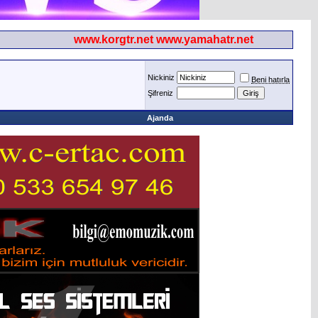
www.korgtr.net www.yamahatr.net
Nickiniz
Beni hatırla
Şifreniz
Ajanda