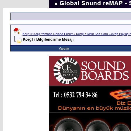
KorgTr Korg Yamaha Roland Forum / KorgTr Ritim Ses Soru Cevap Paylaşım 
KorgTr Bilgilendirme Mesajı
Yardım