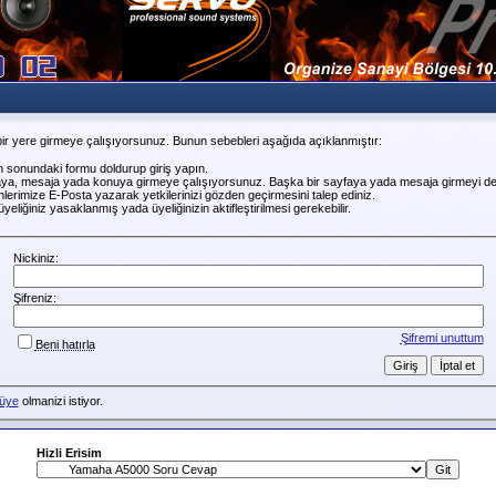
ir yere girmeye çalışıyorsunuz. Bunun sebebleri aşağıda açıklanmıştır:
n sonundaki formu doldurup giriş yapın.
faya, mesaja yada konuya girmeye çalışıyorsunuz. Başka bir sayfaya yada mesaja girmeyi de
erimize E-Posta yazarak yetkilerinizi gözden geçirmesini talep ediniz.
liğiniz yasaklanmış yada üyeliğinizin aktifleştirilmesi gerekebilir.
Nickiniz:
Şifreniz:
Şifremi unuttum
Beni hatırla
üye
olmanizi istiyor.
Hizli Erisim