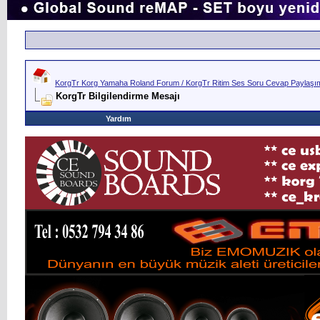
KorgTr Korg Yamaha Roland Forum / KorgTr Ritim Ses Soru Cevap Paylaşım 
KorgTr Bilgilendirme Mesajı
Yardım