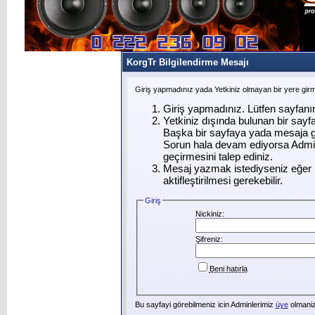
KorgTr Bilgilendirme Mesajı
Giriş yapmadınız yada Yetkiniz olmayan bir yere gir
Giriş yapmadınız. Lütfen sayfanı
Yetkiniz dışında bulunan bir say
Başka bir sayfaya yada mesaja g
Sorun hala devam ediyorsa Admin
geçirmesini talep ediniz.
Mesaj yazmak istediyseniz eğer ü
aktifleştirilmesi gerekebilir.
Giriş
Nickiniz:
Şifreniz:
Beni hatırla
Bu sayfayi görebilmeniz icin Adminlerimiz
üye
olmanizi