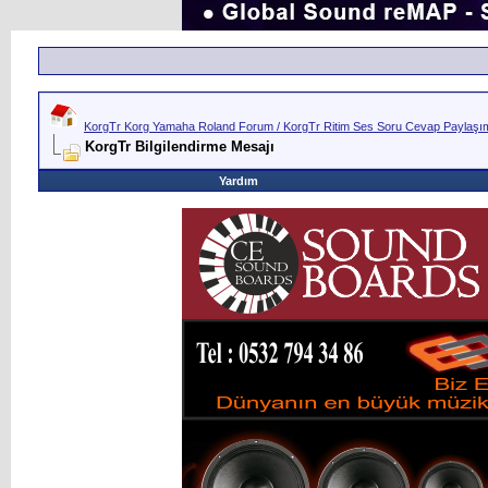
KorgTr Korg Yamaha Roland Forum / KorgTr Ritim Ses Soru Cevap Paylaşım 
KorgTr Bilgilendirme Mesajı
Yardım