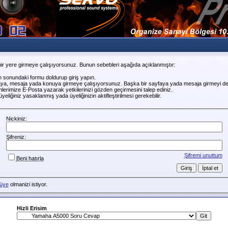
ir yere girmeye çalışıyorsunuz. Bunun sebebleri aşağıda açıklanmıştır:
n sonundaki formu doldurup giriş yapın.
faya, mesaja yada konuya girmeye çalışıyorsunuz. Başka bir sayfaya yada mesaja girmeyi de
erimize E-Posta yazarak yetkilerinizi gözden geçirmesini talep ediniz.
liğiniz yasaklanmış yada üyeliğinizin aktifleştirilmesi gerekebilir.
Nickiniz:
Şifreniz:
Şifremi unuttum
Beni hatırla
üye
olmanizi istiyor.
Hizli Erisim