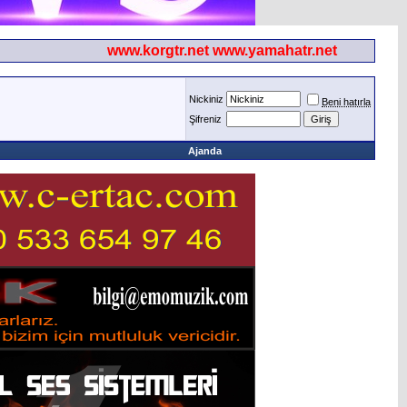
www.korgtr.net www.yamahatr.net
Nickiniz
Beni hatırla
Şifreniz
Ajanda