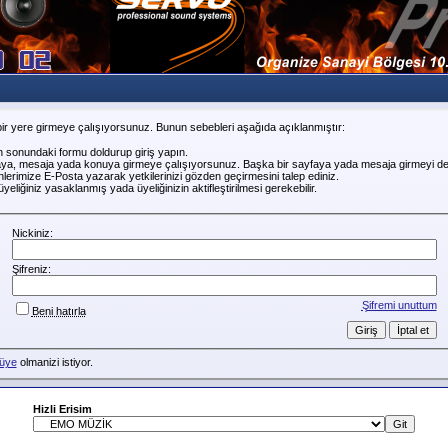
ir yere girmeye çalışıyorsunuz. Bunun sebebleri aşağıda açıklanmıştır:
n sonundaki formu doldurup giriş yapın.
faya, mesaja yada konuya girmeye çalışıyorsunuz. Başka bir sayfaya yada mesaja girmeyi de
erimize E-Posta yazarak yetkilerinizi gözden geçirmesini talep ediniz.
liğiniz yasaklanmış yada üyeliğinizin aktifleştirilmesi gerekebilir.
Nickiniz:
Şifreniz:
Şifremi unuttum
Beni hatırla
üye
olmanizi istiyor.
Hizli Erisim