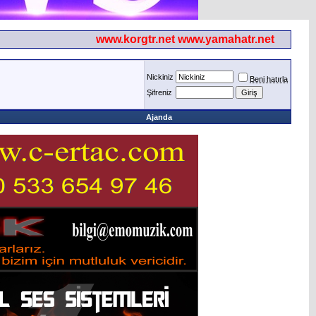
www.korgtr.net www.yamahatr.net
Nickiniz
Beni hatırla
Şifreniz
Ajanda