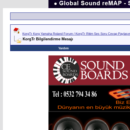
KorgTr Korg Yamaha Roland Forum / KorgTr Ritim Ses Soru Cevap Paylaşım 
KorgTr Bilgilendirme Mesajı
Yardım