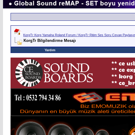
KorgTr Korg Yamaha Roland Forum / KorgTr Ritim Ses Soru Cevap Paylaşım 
KorgTr Bilgilendirme Mesajı
Yardım