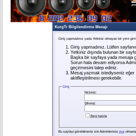
KorgTr Bilgilendirme Mesajı
Giriş yapmadınız yada Yetkiniz olmayan bir yere gir
Giriş yapmadınız. Lütfen sayfanı
Yetkiniz dışında bulunan bir say
Başka bir sayfaya yada mesaja g
Sorun hala devam ediyorsa Admin
geçirmesini talep ediniz.
Mesaj yazmak istediyseniz eğer ü
aktifleştirilmesi gerekebilir.
Giriş
Nickiniz:
Şifreniz:
Beni hatırla
Bu sayfayi görebilmeniz icin Adminlerimiz
üye
olmanizi