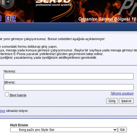
ir yere girmeye çalışıyorsunuz. Bunun sebebleri aşağıda açıklanmıştır:
n sonundaki formu doldurup giriş yapın.
faya, mesaja yada konuya girmeye çalışıyorsunuz. Başka bir sayfaya yada mesaja girmeyi de
erimize E-Posta yazarak yetkilerinizi gözden geçirmesini talep ediniz.
liğiniz yasaklanmış yada üyeliğinizin aktifleştirilmesi gerekebilir.
Nickiniz:
Şifreniz:
Şifremi unuttum
Beni hatırla
üye
olmanizi istiyor.
Hizli Erisim