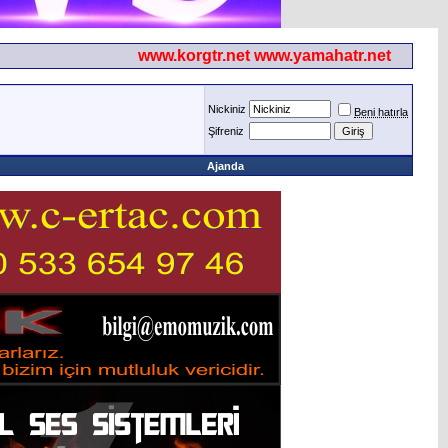
www.korgtr.net www.yamahatr.net
Nickiniz
Beni hatırla
Şifreniz
Ajanda