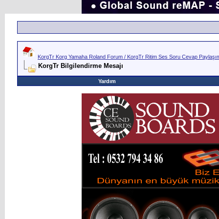
KorgTr Korg Yamaha Roland Forum / KorgTr Ritim Ses Soru Cevap Paylaşım 
KorgTr Bilgilendirme Mesajı
Yardım