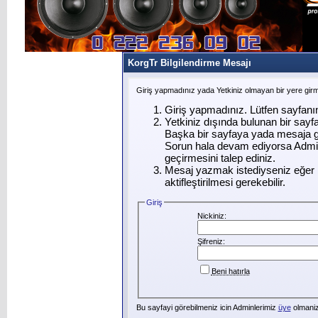
KorgTr Bilgilendirme Mesajı
Giriş yapmadınız yada Yetkiniz olmayan bir yere gir
Giriş yapmadınız. Lütfen sayfanı
Yetkiniz dışında bulunan bir say
Başka bir sayfaya yada mesaja g
Sorun hala devam ediyorsa Admin
geçirmesini talep ediniz.
Mesaj yazmak istediyseniz eğer ü
aktifleştirilmesi gerekebilir.
Giriş
Nickiniz:
Şifreniz:
Beni hatırla
Bu sayfayi görebilmeniz icin Adminlerimiz
üye
olmanizi