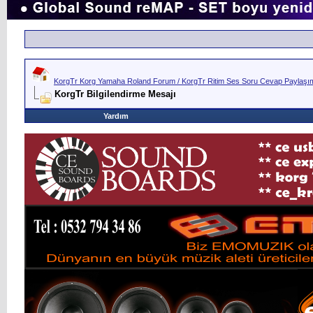
KorgTr Korg Yamaha Roland Forum / KorgTr Ritim Ses Soru Cevap Paylaşım 
KorgTr Bilgilendirme Mesajı
Yardım