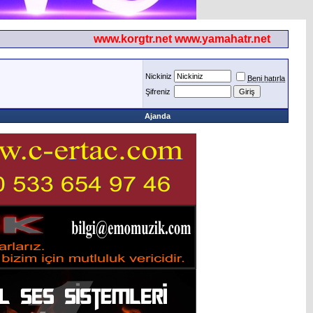
www.korgtr.net www.yamahatr.net
Nickiniz
Beni hatırla
Şifreniz
Ajanda