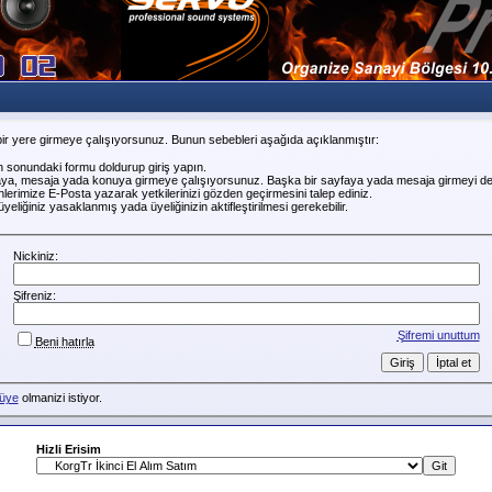
ir yere girmeye çalışıyorsunuz. Bunun sebebleri aşağıda açıklanmıştır:
n sonundaki formu doldurup giriş yapın.
faya, mesaja yada konuya girmeye çalışıyorsunuz. Başka bir sayfaya yada mesaja girmeyi de
erimize E-Posta yazarak yetkilerinizi gözden geçirmesini talep ediniz.
liğiniz yasaklanmış yada üyeliğinizin aktifleştirilmesi gerekebilir.
Nickiniz:
Şifreniz:
Şifremi unuttum
Beni hatırla
üye
olmanizi istiyor.
Hizli Erisim