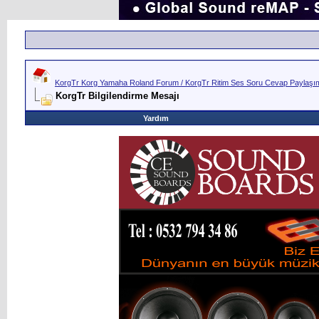
KorgTr Korg Yamaha Roland Forum / KorgTr Ritim Ses Soru Cevap Paylaşım 
KorgTr Bilgilendirme Mesajı
Yardım