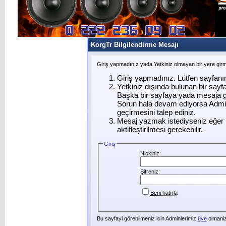
KorgTr Bilgilendirme Mesajı
Giriş yapmadınız yada Yetkiniz olmayan bir yere gir
Giriş yapmadınız. Lütfen sayfanı
Yetkiniz dışında bulunan bir say
Başka bir sayfaya yada mesaja g
Sorun hala devam ediyorsa Admin
geçirmesini talep ediniz.
Mesaj yazmak istediyseniz eğer ü
aktifleştirilmesi gerekebilir.
Giriş
Nickiniz:
Şifreniz:
Beni hatırla
Bu sayfayi görebilmeniz icin Adminlerimiz
üye
olmanizi