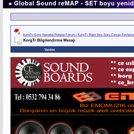
KorgTr Korg Yamaha Roland Forum / KorgTr Ritim Ses Soru Cevap Paylaşım 
KorgTr Bilgilendirme Mesajı
Yardım