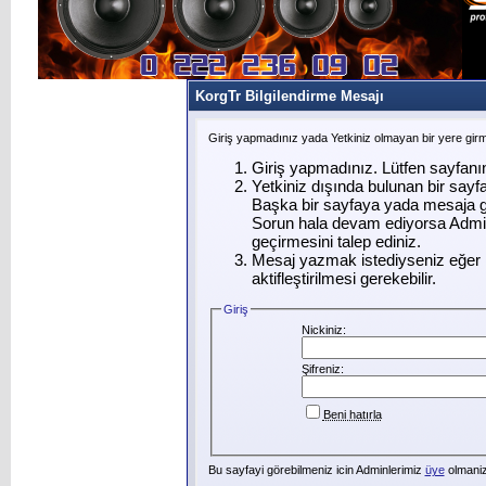
KorgTr Bilgilendirme Mesajı
Giriş yapmadınız yada Yetkiniz olmayan bir yere gir
Giriş yapmadınız. Lütfen sayfanı
Yetkiniz dışında bulunan bir say
Başka bir sayfaya yada mesaja g
Sorun hala devam ediyorsa Admin
geçirmesini talep ediniz.
Mesaj yazmak istediyseniz eğer ü
aktifleştirilmesi gerekebilir.
Giriş
Nickiniz:
Şifreniz:
Beni hatırla
Bu sayfayi görebilmeniz icin Adminlerimiz
üye
olmanizi