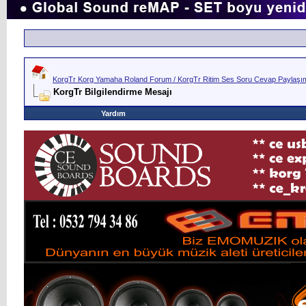
KorgTr Korg Yamaha Roland Forum / KorgTr Ritim Ses Soru Cevap Paylaşım 
KorgTr Bilgilendirme Mesajı
Yardım