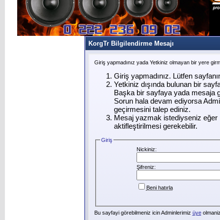
KorgTr Bilgilendirme Mesajı
Giriş yapmadınız yada Yetkiniz olmayan bir yere gir
Giriş yapmadınız. Lütfen sayfanı
Yetkiniz dışında bulunan bir say
Başka bir sayfaya yada mesaja g
Sorun hala devam ediyorsa Admin
geçirmesini talep ediniz.
Mesaj yazmak istediyseniz eğer ü
aktifleştirilmesi gerekebilir.
Giriş
Nickiniz:
Şifreniz:
Beni hatırla
Bu sayfayi görebilmeniz icin Adminlerimiz
üye
olmanizi