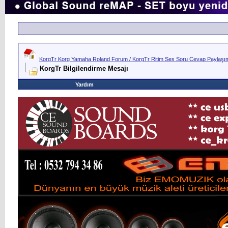
KorgTr Korg Yamaha Roland Forum / KorgTr Ritim Ses Soru Cevap Paylaşım 
KorgTr Bilgilendirme Mesajı
Yardım