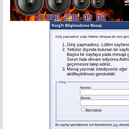
KorgTr Bilgilendirme Mesajı
Giriş yapmadınız yada Yetkiniz olmayan bir yere gir
Giriş yapmadınız. Lütfen sayfanı
Yetkiniz dışında bulunan bir say
Başka bir sayfaya yada mesaja g
Sorun hala devam ediyorsa Admin
geçirmesini talep ediniz.
Mesaj yazmak istediyseniz eğer ü
aktifleştirilmesi gerekebilir.
Giriş
Nickiniz:
Şifreniz:
Beni hatırla
Bu sayfayi görebilmeniz icin Adminlerimiz
üye
olmanizi