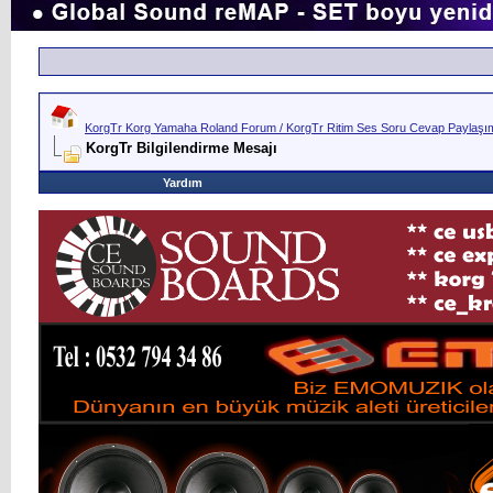
KorgTr Korg Yamaha Roland Forum / KorgTr Ritim Ses Soru Cevap Paylaşım 
KorgTr Bilgilendirme Mesajı
Yardım