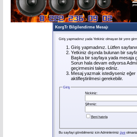
KorgTr Bilgilendirme Mesajı
Giriş yapmadınız yada Yetkiniz olmayan bir yere gir
Giriş yapmadınız. Lütfen sayfanı
Yetkiniz dışında bulunan bir say
Başka bir sayfaya yada mesaja g
Sorun hala devam ediyorsa Admin
geçirmesini talep ediniz.
Mesaj yazmak istediyseniz eğer ü
aktifleştirilmesi gerekebilir.
Giriş
Nickiniz:
Şifreniz:
Beni hatırla
Bu sayfayi görebilmeniz icin Adminlerimiz
üye
olmanizi