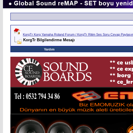
KorgTr Korg Yamaha Roland Forum / KorgTr Ritim Ses Soru Cevap Paylaşım 
KorgTr Bilgilendirme Mesajı
Yardım