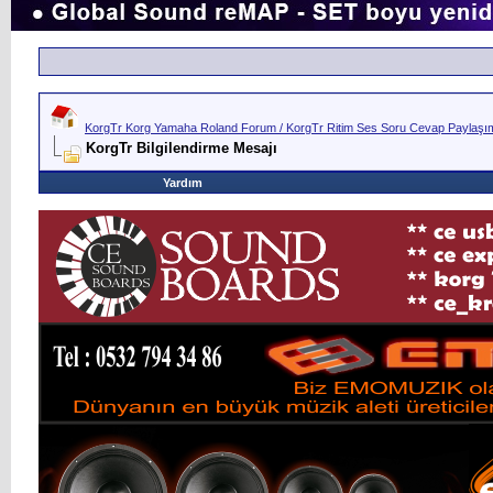
KorgTr Korg Yamaha Roland Forum / KorgTr Ritim Ses Soru Cevap Paylaşım 
KorgTr Bilgilendirme Mesajı
Yardım