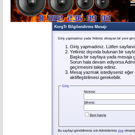
KorgTr Bilgilendirme Mesajı
Giriş yapmadınız yada Yetkiniz olmayan bir yere gir
Giriş yapmadınız. Lütfen sayfanı
Yetkiniz dışında bulunan bir say
Başka bir sayfaya yada mesaja g
Sorun hala devam ediyorsa Admin
geçirmesini talep ediniz.
Mesaj yazmak istediyseniz eğer ü
aktifleştirilmesi gerekebilir.
Giriş
Nickiniz:
Şifreniz:
Beni hatırla
Bu sayfayi görebilmeniz icin Adminlerimiz
üye
olmanizi