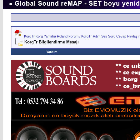
KorgTr Korg Yamaha Roland Forum / KorgTr Ritim Ses Soru Cevap Paylaşım 
KorgTr Bilgilendirme Mesajı
Yardım