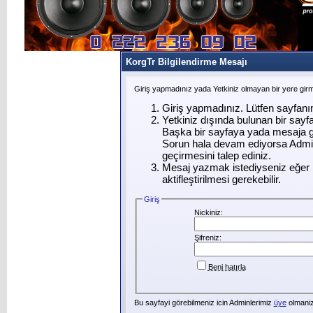
KorgTr Bilgilendirme Mesajı
Giriş yapmadınız yada Yetkiniz olmayan bir yere gir
Giriş yapmadınız. Lütfen sayfanı
Yetkiniz dışında bulunan bir say
Başka bir sayfaya yada mesaja g
Sorun hala devam ediyorsa Admin
geçirmesini talep ediniz.
Mesaj yazmak istediyseniz eğer ü
aktifleştirilmesi gerekebilir.
Giriş
Nickiniz:
Şifreniz:
Beni hatırla
Bu sayfayi görebilmeniz icin Adminlerimiz
üye
olmanizi