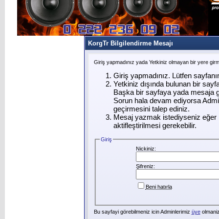
KorgTr Bilgilendirme Mesajı
Giriş yapmadınız yada Yetkiniz olmayan bir yere gir
Giriş yapmadınız. Lütfen sayfanı
Yetkiniz dışında bulunan bir say
Başka bir sayfaya yada mesaja g
Sorun hala devam ediyorsa Admin
geçirmesini talep ediniz.
Mesaj yazmak istediyseniz eğer ü
aktifleştirilmesi gerekebilir.
Giriş
Nickiniz:
Şifreniz:
Beni hatırla
Bu sayfayi görebilmeniz icin Adminlerimiz
üye
olmanizi