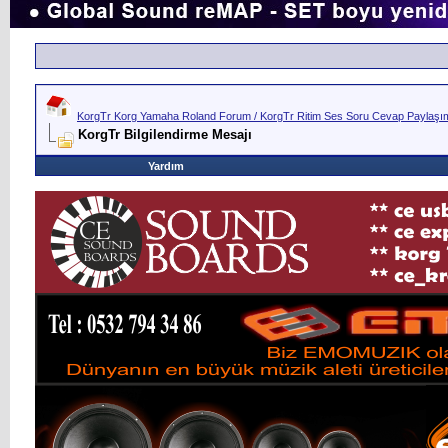
KorgTr Korg Yamaha Roland Forum / KorgTr Ritim Ses Soru Cevap Paylaşım 
KorgTr Bilgilendirme Mesajı
Yardım