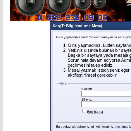
KorgTr Bilgilendirme Mesajı
Giriş yapmadınız yada Yetkiniz olmayan bir yere gir
Giriş yapmadınız. Lütfen sayfanı
Yetkiniz dışında bulunan bir say
Başka bir sayfaya yada mesaja g
Sorun hala devam ediyorsa Admin
geçirmesini talep ediniz.
Mesaj yazmak istediyseniz eğer ü
aktifleştirilmesi gerekebilir.
Giriş
Nickiniz:
Şifreniz:
Beni hatırla
Bu sayfayi görebilmeniz icin Adminlerimiz
üye
olmanizi