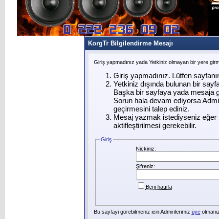
KorgTr Bilgilendirme Mesajı
Giriş yapmadınız yada Yetkiniz olmayan bir yere gir
Giriş yapmadınız. Lütfen sayfanı
Yetkiniz dışında bulunan bir say
Başka bir sayfaya yada mesaja g
Sorun hala devam ediyorsa Admin
geçirmesini talep ediniz.
Mesaj yazmak istediyseniz eğer ü
aktifleştirilmesi gerekebilir.
Giriş
Nickiniz:
Şifreniz:
Beni hatırla
Bu sayfayi görebilmeniz icin Adminlerimiz
üye
olmanizi