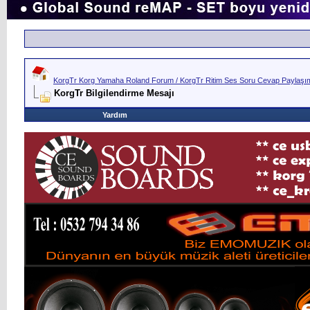
KorgTr Korg Yamaha Roland Forum / KorgTr Ritim Ses Soru Cevap Paylaşım 
KorgTr Bilgilendirme Mesajı
Yardım