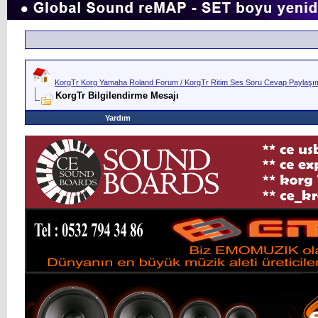
KorgTr Korg Yamaha Roland Forum / KorgTr Ritim Ses Soru Cevap Paylaşım 
KorgTr Bilgilendirme Mesajı
Yardım