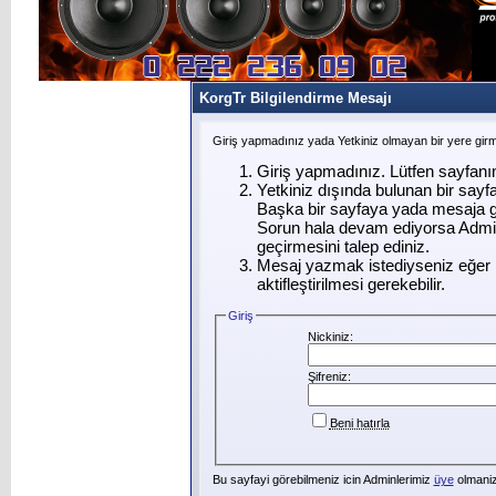
KorgTr Bilgilendirme Mesajı
Giriş yapmadınız yada Yetkiniz olmayan bir yere gir
Giriş yapmadınız. Lütfen sayfanı
Yetkiniz dışında bulunan bir say
Başka bir sayfaya yada mesaja g
Sorun hala devam ediyorsa Admin
geçirmesini talep ediniz.
Mesaj yazmak istediyseniz eğer ü
aktifleştirilmesi gerekebilir.
Giriş
Nickiniz:
Şifreniz:
Beni hatırla
Bu sayfayi görebilmeniz icin Adminlerimiz
üye
olmanizi