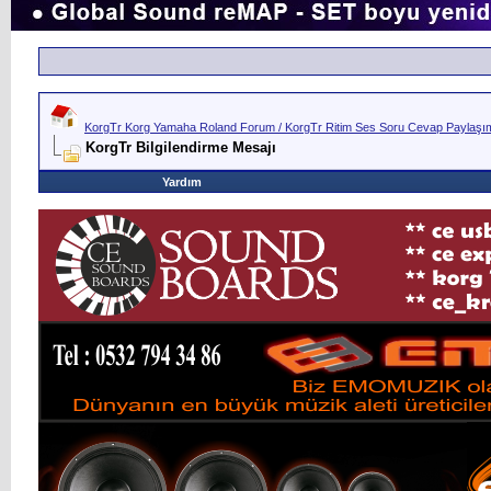
KorgTr Korg Yamaha Roland Forum / KorgTr Ritim Ses Soru Cevap Paylaşım 
KorgTr Bilgilendirme Mesajı
Yardım