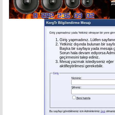
KorgTr Bilgilendirme Mesajı
Giriş yapmadınız yada Yetkiniz olmayan bir yere gir
Giriş yapmadınız. Lütfen sayfanı
Yetkiniz dışında bulunan bir say
Başka bir sayfaya yada mesaja g
Sorun hala devam ediyorsa Admin
geçirmesini talep ediniz.
Mesaj yazmak istediyseniz eğer ü
aktifleştirilmesi gerekebilir.
Giriş
Nickiniz:
Şifreniz:
Beni hatırla
Bu sayfayi görebilmeniz icin Adminlerimiz
üye
olmanizi