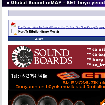
KorgTr Korg Yamaha Roland Forum / KorgTr Ritim Ses Soru Cevap Paylaşım 
KorgTr Bilgilendirme Mesajı
Yardım