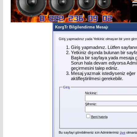
KorgTr Bilgilendirme Mesajı
Giriş yapmadınız yada Yetkiniz olmayan bir yere gir
Giriş yapmadınız. Lütfen sayfanı
Yetkiniz dışında bulunan bir say
Başka bir sayfaya yada mesaja g
Sorun hala devam ediyorsa Admin
geçirmesini talep ediniz.
Mesaj yazmak istediyseniz eğer ü
aktifleştirilmesi gerekebilir.
Giriş
Nickiniz:
Şifreniz:
Beni hatırla
Bu sayfayi görebilmeniz icin Adminlerimiz
üye
olmanizi