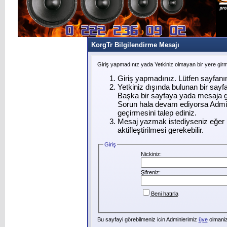
KorgTr Bilgilendirme Mesajı
Giriş yapmadınız yada Yetkiniz olmayan bir yere gir
Giriş yapmadınız. Lütfen sayfanı
Yetkiniz dışında bulunan bir say
Başka bir sayfaya yada mesaja g
Sorun hala devam ediyorsa Admin
geçirmesini talep ediniz.
Mesaj yazmak istediyseniz eğer ü
aktifleştirilmesi gerekebilir.
Giriş
Nickiniz:
Şifreniz:
Beni hatırla
Bu sayfayi görebilmeniz icin Adminlerimiz
üye
olmanizi