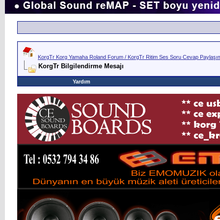
KorgTr Korg Yamaha Roland Forum / KorgTr Ritim Ses Soru Cevap Paylaşım 
KorgTr Bilgilendirme Mesajı
Yardım