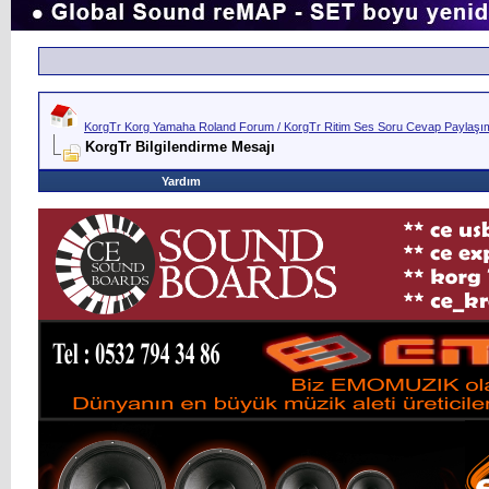
KorgTr Korg Yamaha Roland Forum / KorgTr Ritim Ses Soru Cevap Paylaşım 
KorgTr Bilgilendirme Mesajı
Yardım