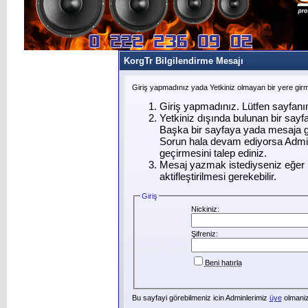
KorgTr Bilgilendirme Mesajı
Giriş yapmadınız yada Yetkiniz olmayan bir yere gir
Giriş yapmadınız. Lütfen sayfanı
Yetkiniz dışında bulunan bir say
Başka bir sayfaya yada mesaja g
Sorun hala devam ediyorsa Admin
geçirmesini talep ediniz.
Mesaj yazmak istediyseniz eğer ü
aktifleştirilmesi gerekebilir.
Giriş
Nickiniz:
Şifreniz:
Beni hatırla
Bu sayfayi görebilmeniz icin Adminlerimiz
üye
olmanizi